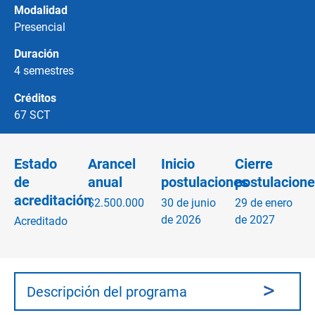
Modalidad
Presencial
Duración
4 semestres
Créditos
67 SCT
Estado
Arancel
Inicio
Cierre
de
anual
postulaciones
postulacione
acreditación
$2.500.000
30 de junio
29 de enero
de 2026
de 2027
Acreditado
Descripción del programa