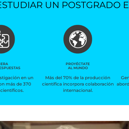
ESTUDIAR UN POSTGRADO E
NERA
PROYÉCTATE
ESPUESTAS
AL MUNDO
estigación en un
Más del 70% de la producción
Gen
on más de 370
científica incorpora colaboración
abord
científicos.
internacional.