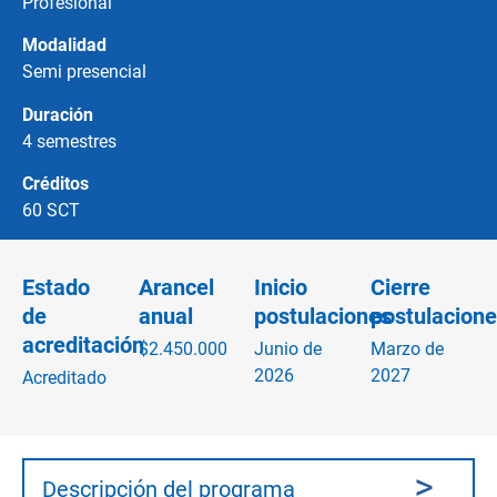
Profesional
Modalidad
Semi presencial
Duración
4 semestres
Créditos
60 SCT
Estado
Arancel
Inicio
Cierre
de
anual
postulaciones
postulacione
acreditación
$2.450.000
Junio de
Marzo de
2026
2027
Acreditado
Descripción del programa