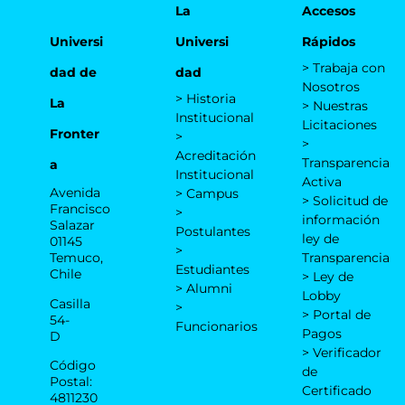
La
Accesos
Universi
Universi
Rápidos
> Trabaja con
dad de
dad
Nosotros
> Historia
La
> Nuestras
Institucional
Licitaciones
Fronter
>
>
Acreditación
Transparencia
a
Institucional
Activa
Avenida
> Campus
> Solicitud de
Francisco
>
información
Salazar
Postulantes
ley de
01145
>
Temuco,
Transparencia
Estudiantes
Chile
> Ley de
> Alumni
Lobby
Casilla
>
> Portal de
54-
Funcionarios
Pagos
D
> Verificador
Código
de
Postal:
Certificado
4811230