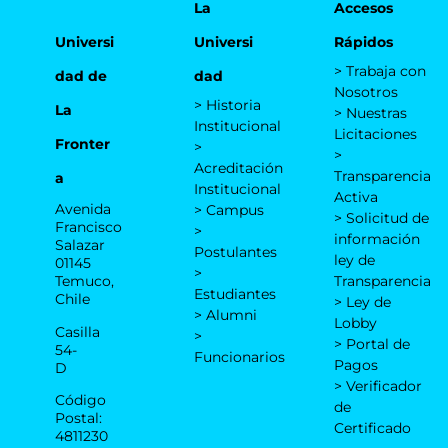
La
Accesos
Universi
Universi
Rápidos
> Trabaja con
dad de
dad
Nosotros
> Historia
La
> Nuestras
Institucional
Licitaciones
Fronter
>
>
Acreditación
Transparencia
a
Institucional
Activa
Avenida
> Campus
> Solicitud de
Francisco
>
información
Salazar
Postulantes
ley de
01145
>
Temuco,
Transparencia
Estudiantes
Chile
> Ley de
> Alumni
Lobby
Casilla
>
> Portal de
54-
Funcionarios
Pagos
D
> Verificador
Código
de
Postal:
Certificado
4811230