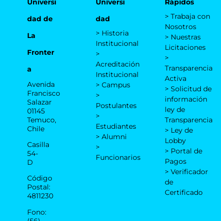
Universi
Universi
Rápidos
> Trabaja con
dad de
dad
Nosotros
> Historia
La
> Nuestras
Institucional
Licitaciones
Fronter
>
>
Acreditación
Transparencia
a
Institucional
Activa
Avenida
> Campus
> Solicitud de
Francisco
>
información
Salazar
Postulantes
ley de
01145
>
Temuco,
Transparencia
Estudiantes
Chile
> Ley de
> Alumni
Lobby
Casilla
>
> Portal de
54-
Funcionarios
Pagos
D
> Verificador
Código
de
Postal:
Certificado
4811230
Fono:
(56)