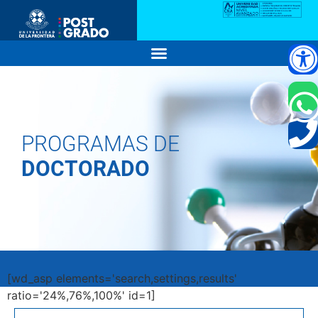
PROGRAMAS DE
DOCTORADO
[wd_asp elements='search,settings,results'
ratio='24%,76%,100%' id=1]