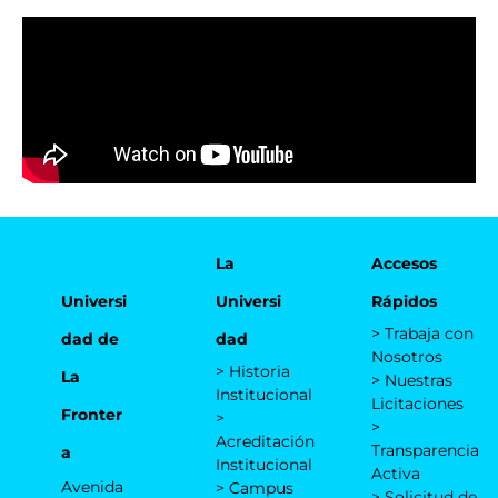
La
Accesos
Universi
Universi
Rápidos
> Trabaja con
dad de
dad
Nosotros
> Historia
La
> Nuestras
Institucional
Licitaciones
Fronter
>
>
Acreditación
Transparencia
a
Institucional
Activa
Avenida
> Campus
> Solicitud de