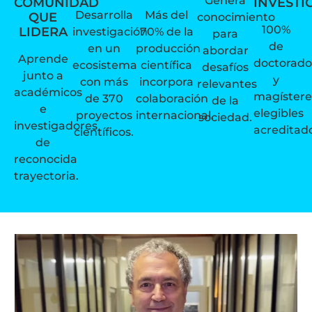
Genera
COMUNIDAD
INVESTI
Desarrolla
Más del
QUE
conocimiento
100%
LIDERA
investigación
70% de la
para
de
en un
producción
abordar
Aprende
doctorado
ecosistema
científica
desafíos
junto a
y
con más
incorpora
relevantes
académicos
magístere
de 370
colaboración
de la
e
elegibles
proyectos
internacional.
sociedad.
investigadores
acreditad
científicos.
de
reconocida
trayectoria.